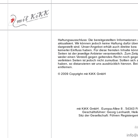
Haftungsausschluss: Die bereitgestellten Informationen
aktualisiert. Wir können jedoch keine Haftung dafür über
dargestellt sind. Unser Angebot erhält auch direkte bzw.
keinerlei Einfluss haben. Für diese fremden Inhalte kön
Seiten ist der jeweilige Anbieter verantwortlich. Zum Zei
weder einen Verstoß gegen geltendes Recht noch gege
verlinkten Seiten ist jedoch nicht zumutbar. Sollten sic
haben, so distanzieren wir uns ausdrücklich hiervon. 
entfernen.
© 2009 Copyright mit KiKK GmbH
mit KiKK GmbH . Europa-Allee 8 . 54343 
Geschäftsführer: Georg Lenhardt, Heike
Sitz der Gesellschaft: Föhren Registerge
zu